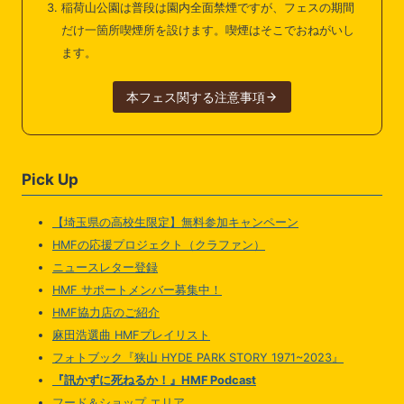
稲荷山公園は普段は園内全面禁煙ですが、フェスの期間
だけ一箇所喫煙所を設けます。喫煙はそこでおねがいし
ます。
本フェス関する注意事項
Pick Up
【埼玉県の高校生限定】無料参加キャンペーン
HMFの応援プロジェクト（クラファン）
ニュースレター登録
HMF サポートメンバー募集中！
HMF協力店のご紹介
麻田浩選曲 HMFプレイリスト
フォトブック『狭山 HYDE PARK STORY 1971~2023』
『訊かずに死ねるか！』HMF Podcast
フード＆ショップ エリア