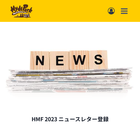
内
容
を
ス
キ
ッ
プ
HMF 2023 ニュースレター登録