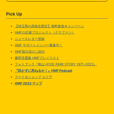
Pick Up
【埼玉県の高校生限定】無料参加キャンペーン
HMFの応援プロジェクト（クラファン）
ニュースレター登録
HMF サポートメンバー募集中！
HMF協力店のご紹介
麻田浩選曲 HMFプレイリスト
フォトブック『狭山 HYDE PARK STORY 1971~2023』
『訊かずに死ねるか！』HMF Podcast
フード＆ショップ エリア
HMF 2023 マップ