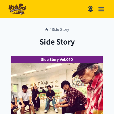
内
容
を
ス
/
Side Story
キ
Side Story
ッ
プ
Side Story Vol.010