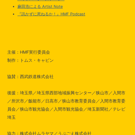
麻田浩による Artist Note
『訊かずに死ねるか！』HMF Podcast
主催：HMF実行委員会
制作：トムス・キャビン
協賛：西武鉄道株式会社
後援：埼玉県／埼玉県西部地域振興センター／狭山市／入間市
／所沢市／飯能市／日高市／狭山市教育委員会／入間市教育委
員会／狭山市観光協会／入間市観光協会／埼玉新聞社／テレビ
埼玉
協力：株式会社ムラヤマ／うぶごえ株式会社