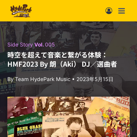
内
容
を
ス
Side Story
Vol.
005
キ
時空を超えて音楽と繋がる体験：
ッ
HMF2023 By 朗（Aki） DJ／選曲者
プ
By Team HydePark Music • 2023年5月15日