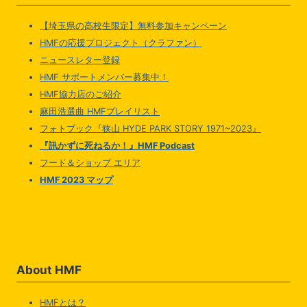
【埼玉県の高校生限定】無料参加キャンペーン
HMFの応援プロジェクト（クラファン）
ニュースレター登録
HMF サポートメンバー募集中！
HMF協力店のご紹介
麻田浩選曲 HMFプレイリスト
フォトブック『狭山 HYDE PARK STORY 1971~2023』
『訊かずに死ねるか！』HMF Podcast
フード＆ショップ エリア
HMF 2023 マップ
About HMF
HMFとは？