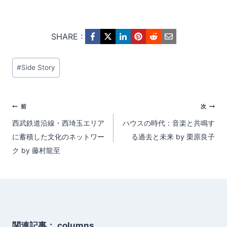
SHARE :
投
#
Side Story
稿
タ
投
前
次
グ:
西武鉄道沿線・西埼玉エリア
ハウスの時代：音楽と共鳴す
稿
に蓄積した文化のネットワー
る過去と未来 by 栗原良子
ナ
ク by 藤村龍至
ビ
ゲ
ー
関連記事： columns